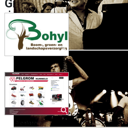
Grafische vormgeving
Logo ontwerp
Webdesign