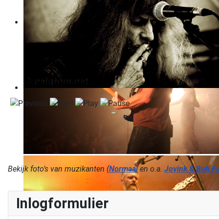
Bekijk foto’s van muzikanten (
Normaal
en o.a.
Jovink & Boh F
Inlogformulier